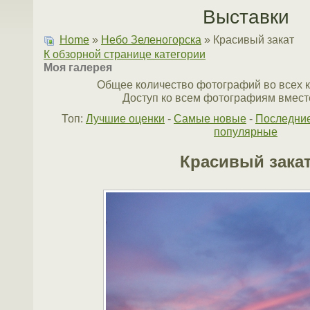
Выставки
Home
»
Небо Зеленогорска
» Красивый закат
К обзорной странице категории
Моя галерея
Общее количество фотографий во всех к
Доступ ко всем фотографиям вместе
Топ:
Лучшие оценки
-
Самые новые
-
Последни
популярные
Красивый зака