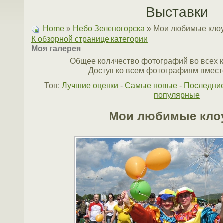
Выставки
Home
»
Небо Зеленогорска
» Мои любимые кло
К обзорной странице категории
Моя галерея
Общее количество фотографий во всех к
Доступ ко всем фотографиям вместе
Топ:
Лучшие оценки
-
Самые новые
-
Последни
популярные
Мои любимые кло