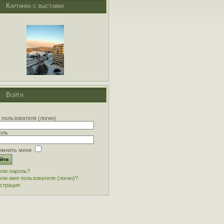
Картинка с выставки
Войти
 пользователя (логин)
оль
омнить меня
ли пароль?
ли имя пользователя (логин)?
страция