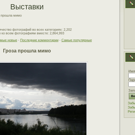
Выставки
а прошла мимо
чество фотографий во всех категориях: 2,202
 ко всем фотографиям вместе: 2,864,993
мые новые
-
Последние комментарии
-
Самые популярные
Гроза прошла мимо
Имя
Пар
Зап
Забы
Забы
Реги