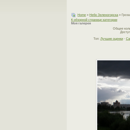
Home
»
Небо Зеленогорска
» Гроз
К обзорной странице категории
Моя галерея
Общее коли
Доступ
Топ:
Лучшие оценки
-
Са