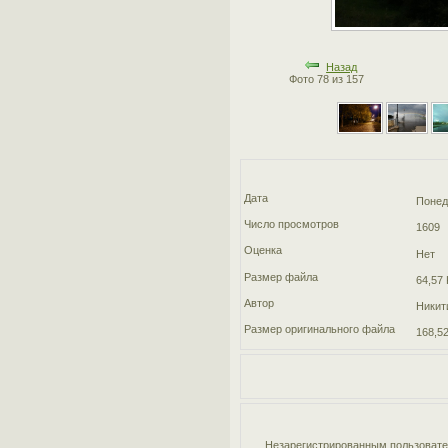
Назад
Фото 78 из 157
Дата
Понед
Число просмотров
1609
Оценка
Нет
Размер файла
64,57 
Автор
Никит
Размер оригинального файла
168,52
Незарегистрированным пользовател