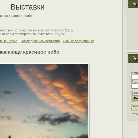
Выставки
ающе красивое небо
чество фотографий во всех категориях: 2,202
 ко всем фотографиям вместе: 2,865,231
мые новые
-
Последние комментарии
-
Самые популярные
жасающе красивое небо
Имя
Пар
Зап
Забы
Забы
Реги