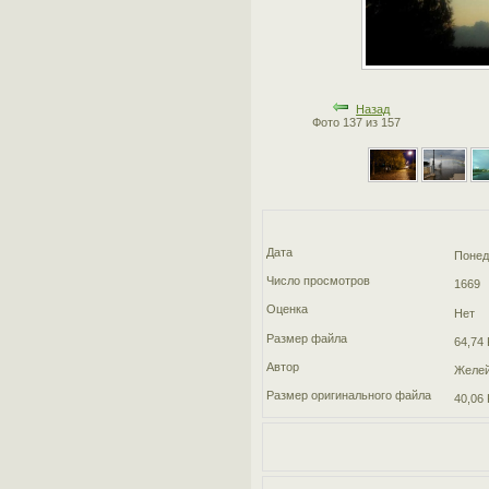
Назад
Фото 137 из 157
Дата
Понед
Число просмотров
1669
Оценка
Нет
Размер файла
64,74 
Автор
Желей
Размер оригинального файла
40,06 