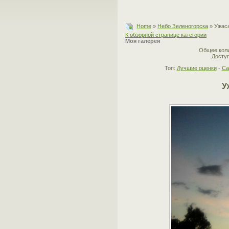
Home
»
Небо Зеленогорска
» Ужас
К обзорной странице категории
Моя галерея
Общее коли
Доступ
Топ:
Лучшие оценки
-
Са
У