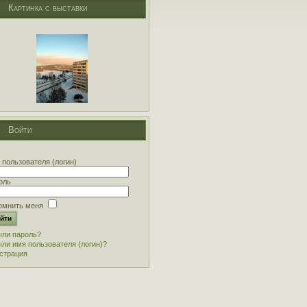
Картинка с выставки
Войти
 пользователя (логин)
оль
омнить меня
ли пароль?
ли имя пользователя (логин)?
страция