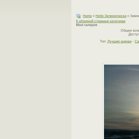
Home
»
Небо Зеленогорска
» Зимни
К обзорной странице категории
Моя галерея
Общее коли
Доступ
Топ:
Лучшие оценки
-
Са