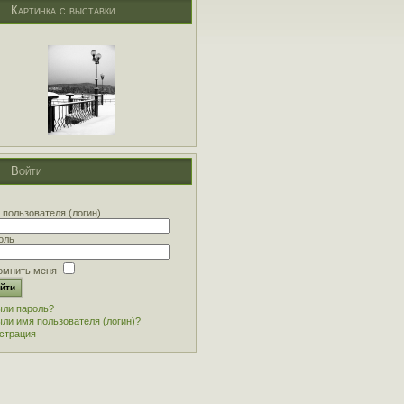
Картинка с выставки
Войти
 пользователя (логин)
оль
омнить меня
ли пароль?
ли имя пользователя (логин)?
страция