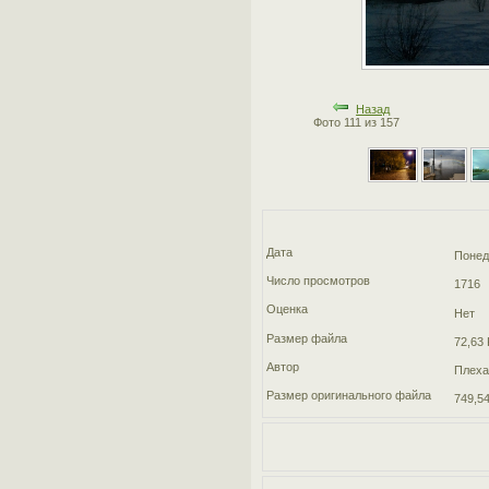
Назад
Фото 111 из 157
Дата
Понед
Число просмотров
1716
Оценка
Нет
Размер файла
72,63 
Автор
Плеха
Размер оригинального файла
749,54