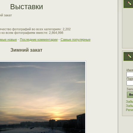
Выставки
й закат
чество фотографий во всех категориях: 2,202
 ко всем фотографиям вместе: 2,864,998
мые новые
-
Последние комментарии
-
Самые популярные
Зимний закат
Имя
Пар
Зап
Забы
Забы
Реги