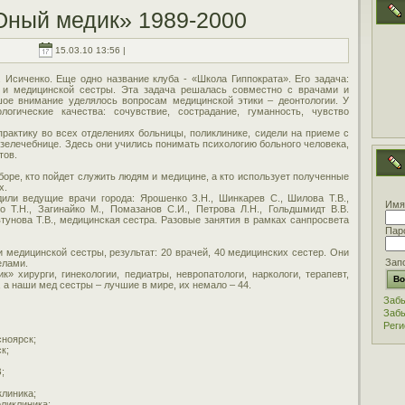
Юный медик» 1989-2000
15.03.10 13:56 |
Исиченко. Еще одно название клуба - «Школа Гиппократа». Его задача:
 и медицинской сестры. Эта задача решалась совместно с врачами и
ое внимание уделялось вопросам медицинской этики – деонтологии. У
логические качества: сочувствие, сострадание, гуманность, чувство
практику во всех отделениях больницы, поликлинике, сидели на приеме с
рязелечебнице. Здесь они учились понимать психологию больного человека,
тов.
оре, кто пойдет служить людям и медицине, а кто использует полученные
х.
дили ведущие врачи города: Ярошенко З.Н., Шинкарев С., Шилова Т.В.,
Имя
о Т.Н., Загинайко М., Помазанов С.И., Петрова Л.Н., Гольдшмидт В.В.
унова Т.В., медицинская сестра. Разовые занятия в рамках санпросвета
Пар
 медицинской сестры, результат: 20 врачей, 40 медицинских сестер. Они
Зап
елами.
 хирурги, гинекологии, педиатры, невропатологи, наркологи, терапевт,
т, а наши мед сестры – лучшие в мире, их немало – 44.
Забы
Забы
Реги
сноярск;
к;
;
клиника;
оликлиника;