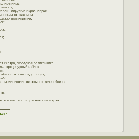
поликлиника;
сноярск;
ологи, хирургия г.Красноярск;
гическим отделением;
одская поликлиника;
ск;
рск;
ск;
;
.
я сестра, городская поликлиника;
ика, процедурный кабинет;
ия;
лаборанты, санэпидстанция;
 ЭХЗ;
 – медицинские сестры, грязелечебница;
рск;
льской местности Красноярского края.
ая >