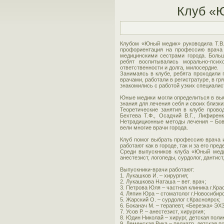
Клуб «
Клубом «Юный медик» руководила Т.В. 
профориентация на профессию врача
медицинскими сестрами города. Больш
ребят воспитывались морально-психо
ответственности и долга, милосердие.
Занимаясь в клубе, ребята проходили 
врачами, работали в регистратуре, в г
знакомились с работой узких специалис
Юные медики могли определиться в выб
знания для лечения себя и своих близки
Теоретические занятия в клубе прово
Бехтева Т.Ф., Осадчий В.Г., Лифиренк
Нетрадиционные методы лечения – Бовт
вели многие врачи города.
Клуб помог выбрать профессию врача и
работают как в городе, так и за его пред
Среди выпускников клуба «Юный медик»
анестезист, логопеды, сурдолог, дантис
Выпускники-врачи работают:
1. Лукашков И. – хирургия;
2. Лукашкова Наташа – вет. врач;
3. Петрова Юля – частная клиника г.Кра
4. Ляпин Юра – стоматолог г.Новосибирс
5. Жарский О. – сурдолог г.Красноярск;
6. Боканач М. – терапевт, «Березка» ЭХЗ
7. Усов Р. – анестезист, хирургия;
8. Юдин Николай – хирург, детская поли
9. Деменская Вика – педиатр, детская п