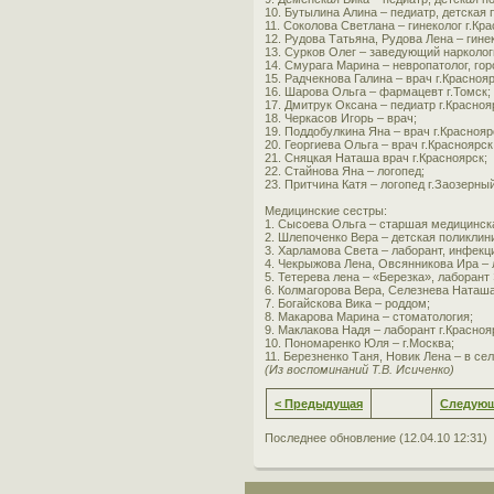
10. Бутылина Алина – педиатр, детская 
11. Соколова Светлана – гинеколог г.Кра
12. Рудова Татьяна, Рудова Лена – гинек
13. Сурков Олег – заведующий нарколо
14. Смурага Марина – невропатолог, гор
15. Радчекнова Галина – врач г.Краснояр
16. Шарова Ольга – фармацевт г.Томск;
17. Дмитрук Оксана – педиатр г.Красноя
18. Черкасов Игорь – врач;
19. Поддобулкина Яна – врач г.Краснояр
20. Георгиева Ольга – врач г.Красноярск
21. Сняцкая Наташа врач г.Красноярск;
22. Стайнова Яна – логопед;
23. Притчина Катя – логопед г.Заозерный
Медицинские сестры:
1. Сысоева Ольга – старшая медицинска
2. Шлепоченко Вера – детская поликлин
3. Харламова Света – лаборант, инфекц
4. Чекрыжова Лена, Овсянникова Ира – 
5. Тетерева лена – «Березка», лаборант
6. Колмагорова Вера, Селезнева Наташа
7. Богайскова Вика – роддом;
8. Макарова Марина – стоматология;
9. Маклакова Надя – лаборант г.Красноя
10. Пономаренко Юля – г.Москва;
11. Березненко Таня, Новик Лена – в се
(Из воспоминаний Т.В. Исиченко)
< Предыдущая
Следующ
Последнее обновление (12.04.10 12:31)