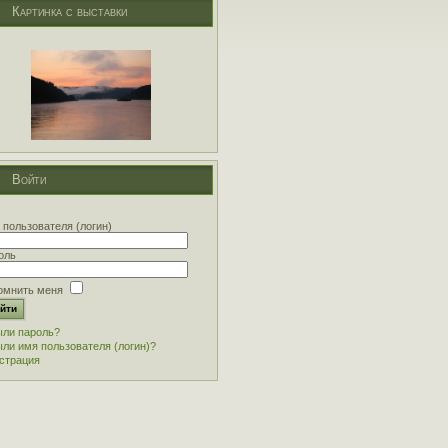
Картинка с выставки
Войти
 пользователя (логин)
оль
омнить меня
ли пароль?
ли имя пользователя (логин)?
страция