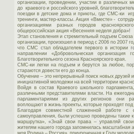
организации, проведении, участии в различных м
до краевого и российского уровней, благотворител
поездки в детские дома и приюты, где СМС-ки иг
тренинги, мастер-классы. Акция «Вместе» - сотру
организациями разных городов красноярског
общероссийская акция «Весенняя неделя добра»!
Этап становления и стремительный подъем Союза 
организации, произошел в период с 2006 по 2007 го
что СМС стал обладателем первого в истории г
направлении «Добровольческая организация г
Благотворительного сезона Красноярского края.
СМС-ки легки на подъем и берутся за любое, по
стараются довести его до конца.
Обучение – это непрерывный поиск новых друзей
инициативной молодежи на всей территории красно
Войдя в состав Краевого школьного парламента
различными представителями власти. На ежегодн
парламентариями из других регионов они р
воплощают в жизнь проекты, которые проходят под
Благодаря совместной слаженной работе с о
самоуправления, были успешно проведены такие к
маршрутка», «Знай свои права – управляй сво
жителям нашего города запомнилась масштабная а
моя Родина – Россия», приуроченная к Году молод