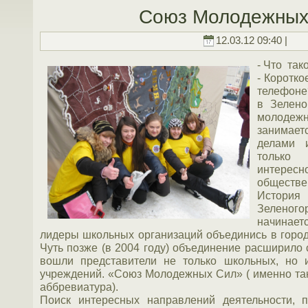
Союз Молодежных
12.03.12 09:40 |
- Что та
- Коротк
телефоне?
в Зелен
молодежн
занимае
делами 
только
интересно
обществе
История
Зелен
начинае
лидеры школьных организаций объединись в горо
Чуть позже (в 2004 году) объединение расширило 
вошли представители не только школьных, но 
учреждений. «Союз Молодежных Сил» ( именно т
аббревиатура).
Поиск интересных направлений деятельности, 