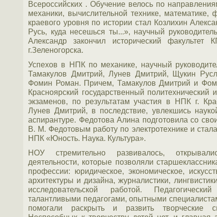
Всероссийских . Обучение велось по направлениям
механики, вычислительной технике, математике,
краевого уровня по истории стал Козлихин Алекса
Русь, куда несешься ты...», научный руководител
Александр закончил исторический факультет
г.Зеленогорска.
Успехов в НПК по механике, научный руководите
Тамакулов Дмитрий, Лунев Дмитрий, Щукин Русл
Фомин Роман. Причем, Тамакулов Дмитрий и Фо
Красноярский государственный политехнический и
экзаменов, по результатам участия в НПК г. Кр
Лунев Дмитрий, в последствие, увлекшись науко
аспирантуре. Федотова Алина подготовила со св
В. М. Федотовым работу по электротехнике и стал
НПК «Юность. Наука. Культура».
НОУ стремительно развивалось, открывал
деятельности, которые позволяли старшеклассни
профессии: юридическое, экономическое, искусс
архитектуры и дизайна, журналистики, лингвистик
исследовательской работой. Педагогически
талантливыми педагогами, опытными специалистами
помогали раскрыть и развить творческие с