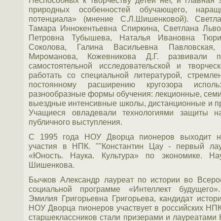
Неспособных к творчеству детей нет, и главная 
природных особенностей обучающего, наращ
потенциала» (мнение С.Л.Шишенковой). Светл
Тамара Иннокентьевна Спиркина, Светлана Льв
Петровна Тубышева, Наталья Ивановна Тюри
Соколова, Галина Васильевна Павловская,
Мироманова, Кожевникова Д.Г. развивали п
самостоятельной исследовательской и творчес
работать со специальной литературой, стремл
постоянному расширению кругозора испол
разнообразные формы обучения: лекционные, семин
выездные интенсивные школы, дистанционные и п
Учащиеся овладевали технологиями защиты на
публичного выступления.
С 1995 года НОУ Дворца пионеров выходит на
участия в НПК. ""Константин Цау - первый ла
«Юность. Наука. Культура» по экономике. На
Шишенкова.
Бычков Александр лауреат по истории во Всерос
социальной программе «Интеллект будущего».
Эмилия Григорьевна Григорьева, кандидат истор
НОУ Дворца пионеров участвует в российских НПК,
старшеклассников стали призерами и лауреатами