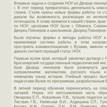
Впервые задача о создании НОУ во Дворце пионер
г. В этот период прекратилась деятельность ком
стране. Стали нужны новые формы работы со ст
давали бы возможность реализации их интелле
потенциала. К этому времени в нашей стране, кра
по НОУ; центрами НОУ были г. Обнинск, Снежинс
Дворец Пионеров и школьников, Дворец Пионеров г
Были изучены формы и методы работы НОУ и н
приемлемая система работы в этом направл
простроить взаимоотношения с Вузами, именно н
давало соответствующий статус НОУ.
Первым вузом края, который заключил договор с
Красноярский государственный педагогический инс
базе Дворца пионеров была развернута дов
направлениям: математики, русского языка и
немецкому языку, истории. Учебный процесс был
педагогами Вузов по программам, разработанным 
В летний период обучение переносилось на пл
лагерей. Наука- это неотъемлемая часть обра
Овчарова Е.П., Коваленко Л.В., лучшие педагоги ш
Листвин Г.В., Небесная В.И., Алдошина СП., Гу
Косова Н.М., Шапель Л.Н., Л.М. Лунегова, Ив