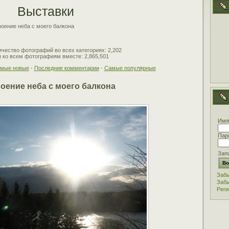
Выставки
оение неба с моего балкона
чество фотографий во всех категориях: 2,202
 ко всем фотографиям вместе: 2,865,501
мые новые
-
Последние комментарии
-
Самые популярные
оение неба с моего балкона
Имя
Пар
Зап
Забы
Забы
Реги