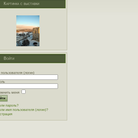
Картинка с выставки
Войти
 пользователя (логин)
оль
омнить меня
ли пароль?
ли имя пользователя (логин)?
страция