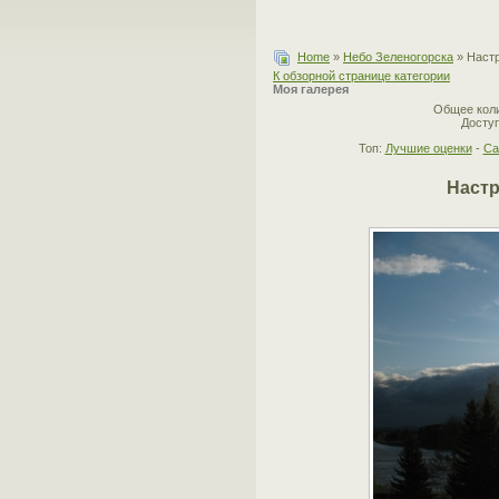
Home
»
Небо Зеленогорска
» Настр
К обзорной странице категории
Моя галерея
Общее коли
Доступ
Топ:
Лучшие оценки
-
Са
Настр