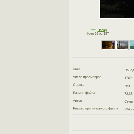
Назад
Фото 38 из 157
Дата
Понед
Число просмотров
1769
Оценка
Нет
Размер файла
72,38 
Автор
Семич
Размер оригинального файла
234,72