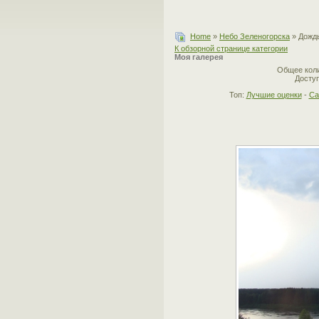
Home
»
Небо Зеленогорска
» Дождь
К обзорной странице категории
Моя галерея
Общее коли
Доступ
Топ:
Лучшие оценки
-
Са