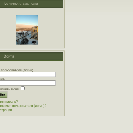
Картинка с выставки
Войти
 пользователя (логин)
оль
омнить меня
ли пароль?
ли имя пользователя (логин)?
страция