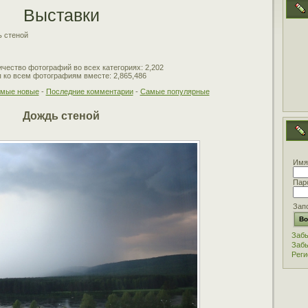
Выставки
 стеной
чество фотографий во всех категориях: 2,202
 ко всем фотографиям вместе: 2,865,486
мые новые
-
Последние комментарии
-
Самые популярные
Дождь стеной
Имя
Пар
Зап
Забы
Забы
Реги