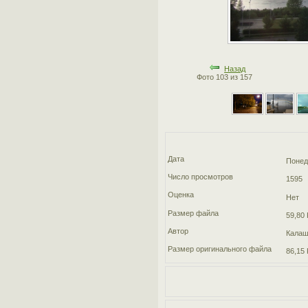
Назад
Фото 103 из 157
Дата
Понед
Число просмотров
1595
Оценка
Нет
Размер файла
59,80 
Автор
Калаш
Размер оригинального файла
86,15 