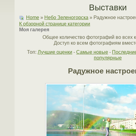
Выставки
Home
»
Небо Зеленогорска
» Радужное настрое
К обзорной странице категории
Моя галерея
Общее количество фотографий во всех к
Доступ ко всем фотографиям вместе
Топ:
Лучшие оценки
-
Самые новые
-
Последни
популярные
Радужное настрое