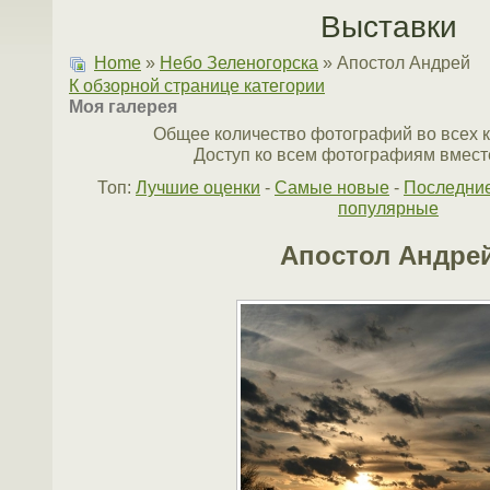
Выставки
Home
»
Небо Зеленогорска
» Апостол Андрей
К обзорной странице категории
Моя галерея
Общее количество фотографий во всех к
Доступ ко всем фотографиям вместе
Топ:
Лучшие оценки
-
Самые новые
-
Последни
популярные
Апостол Андре