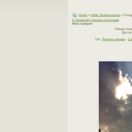
Home
»
Небо Зеленогорска
» Полд
К обзорной странице категории
Моя галерея
Общее коли
Доступ
Топ:
Лучшие оценки
-
Са