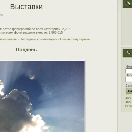
Выставки
ень
чество фотографий во всех категориях: 2,202
 ко всем фотографиям вместе: 2,865,815
мые новые
-
Последние комментарии
-
Самые популярные
Полдень
Имя
Пар
Зап
Забы
Забы
Реги