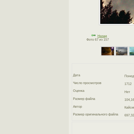
Назад
Фото 67 из 157
Дата
Понед
Число просмотров
1712
Оценка
Нет
Размер файла
104,16
Автор
Кайси
Размер оригинального файла
697,32