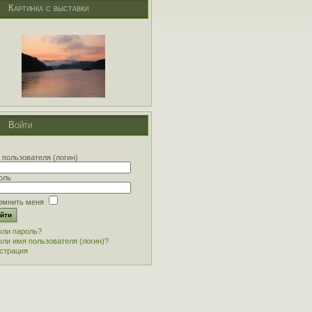
Картинка с выставки
Войти
 пользователя (логин)
оль
омнить меня
ли пароль?
ли имя пользователя (логин)?
страция