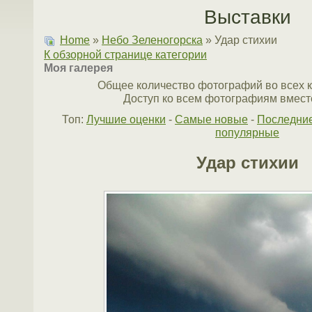
Выставки
Home
»
Небо Зеленогорска
» Удар стихии
К обзорной странице категории
Моя галерея
Общее количество фотографий во всех к
Доступ ко всем фотографиям вместе
Топ:
Лучшие оценки
-
Самые новые
-
Последни
популярные
Удар стихии