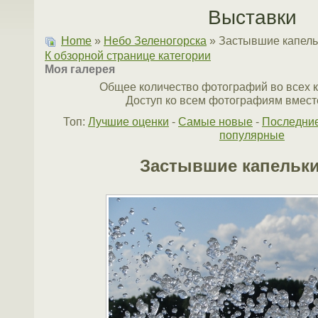
Выставки
Home
»
Небо Зеленогорска
» Застывшие капель
К обзорной странице категории
Моя галерея
Общее количество фотографий во всех к
Доступ ко всем фотографиям вместе
Топ:
Лучшие оценки
-
Самые новые
-
Последни
популярные
Застывшие капельки