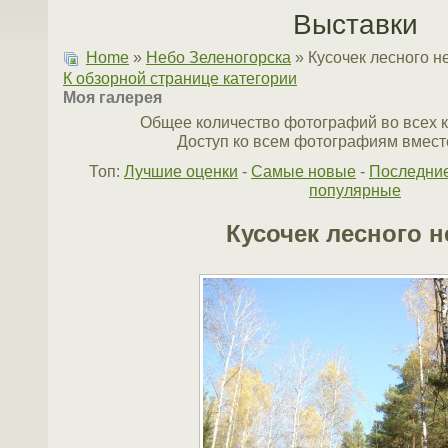
Выставки
Home
»
Небо Зеленогорска
» Кусочек лесного н
К обзорной странице категории
Моя галерея
Общее количество фотографий во всех к
Доступ ко всем фотографиям вместе
Топ:
Лучшие оценки
-
Самые новые
-
Последни
популярные
Кусочек лесного н