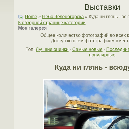
Выставки
Home
»
Небо Зеленогорска
» Куда ни глянь - вс
К обзорной странице категории
Моя галерея
Общее количество фотографий во всех к
Доступ ко всем фотографиям вместе
Топ:
Лучшие оценки
-
Самые новые
-
Последни
популярные
Куда ни глянь - всюд