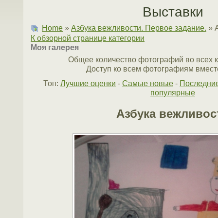
Выставки
Home
»
Азбука вежливости. Первое задание.
» 
К обзорной странице категории
Моя галерея
Общее количество фотографий во всех к
Доступ ко всем фотографиям вместе
Топ:
Лучшие оценки
-
Самые новые
-
Последни
популярные
Азбука вежливос