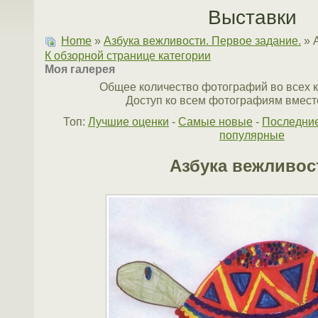
Выставки
Home
»
Азбука вежливости. Первое задание.
» 
К обзорной странице категории
Моя галерея
Общее количество фотографий во всех к
Доступ ко всем фотографиям вместе
Топ:
Лучшие оценки
-
Самые новые
-
Последни
популярные
Азбука вежливос