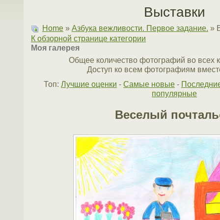
Выставки
Home
»
Азбука вежливости. Первое задание.
» 
К обзорной странице категории
Моя галерея
Общее количество фотографий во всех к
Доступ ко всем фотографиям вместе
Топ:
Лучшие оценки
-
Самые новые
-
Последни
популярные
Веселый почталь