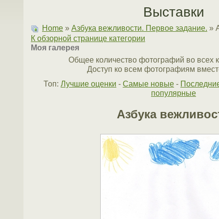
Выставки
Home
»
Азбука вежливости. Первое задание.
» 
К обзорной странице категории
Моя галерея
Общее количество фотографий во всех к
Доступ ко всем фотографиям вместе
Топ:
Лучшие оценки
-
Самые новые
-
Последни
популярные
Азбука вежливос