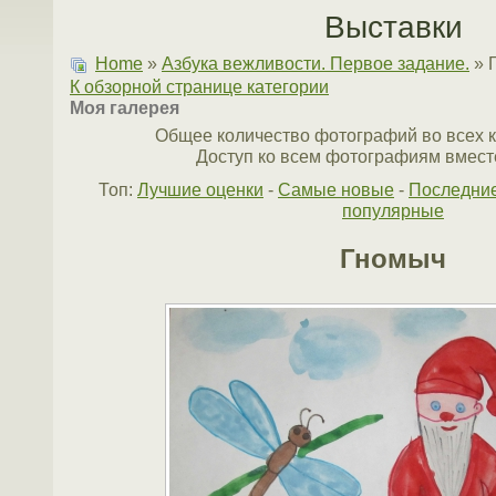
Выставки
Home
»
Азбука вежливости. Первое задание.
» 
К обзорной странице категории
Моя галерея
Общее количество фотографий во всех к
Доступ ко всем фотографиям вместе
Топ:
Лучшие оценки
-
Самые новые
-
Последни
популярные
Гномыч