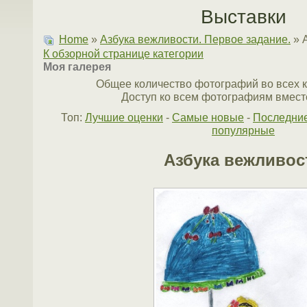
Выставки
Home
»
Азбука вежливости. Первое задание.
» 
К обзорной странице категории
Моя галерея
Общее количество фотографий во всех к
Доступ ко всем фотографиям вместе
Топ:
Лучшие оценки
-
Самые новые
-
Последни
популярные
Азбука вежливос