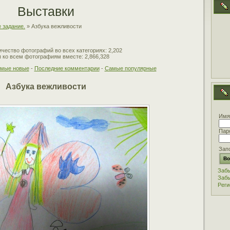
Выставки
 задание.
» Азбука вежливости
чество фотографий во всех категориях: 2,202
 ко всем фотографиям вместе: 2,866,328
мые новые
-
Последние комментарии
-
Самые популярные
Азбука вежливости
Имя
Пар
Зап
Забы
Забы
Реги