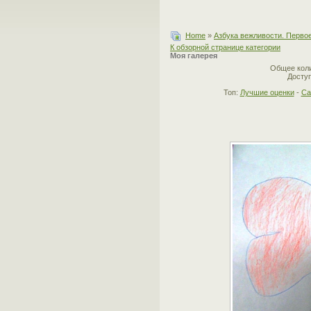
Home
»
Азбука вежливости. Первое
К обзорной странице категории
Моя галерея
Общее коли
Доступ
Топ:
Лучшие оценки
-
Са