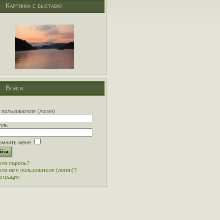
Картинка с выставки
Войти
 пользователя (логин)
оль
омнить меня
ли пароль?
ли имя пользователя (логин)?
страция