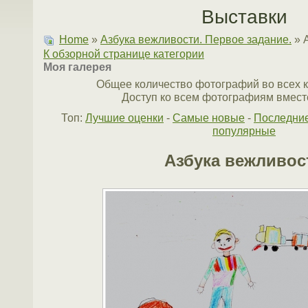
Выставки
Home
»
Азбука вежливости. Первое задание.
» 
К обзорной странице категории
Моя галерея
Общее количество фотографий во всех к
Доступ ко всем фотографиям вместе
Топ:
Лучшие оценки
-
Самые новые
-
Последни
популярные
Азбука вежливос