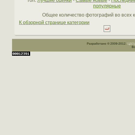
Топ:
Лучшие оценки
-
Самые новые
-
Последни
популярные
Общее количество фотографий во всех к
К обзорной странице категории
Разработано © 2009-2012.
ЦДОД
Вс