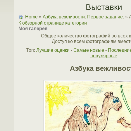
Выставки
Home
»
Азбука вежливости. Первое задание.
» 
К обзорной странице категории
Моя галерея
Общее количество фотографий во всех к
Доступ ко всем фотографиям вместе
Топ:
Лучшие оценки
-
Самые новые
-
Последни
популярные
Азбука вежливос