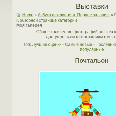
Выставки
Home
»
Азбука вежливости. Первое задание.
» 
К обзорной странице категории
Моя галерея
Общее количество фотографий во всех к
Доступ ко всем фотографиям вместе
Топ:
Лучшие оценки
-
Самые новые
-
Последни
популярные
Почтальон