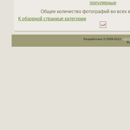
Топ:
Лучшие оценки
-
Самые новые
-
Последни
популярные
Общее количество фотографий во всех к
К обзорной странице категории
Разработано © 2009-2012.
ЦДОД
Вс
Statcounter