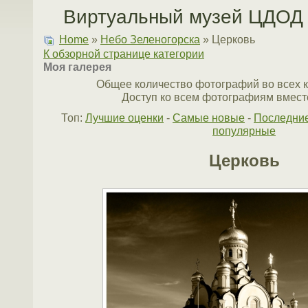
Виртуальный музей ЦДОД 
Home
»
Небо Зеленогорска
» Церковь
К обзорной странице категории
Моя галерея
Общее количество фотографий во всех к
Доступ ко всем фотографиям вместе
Топ:
Лучшие оценки
-
Самые новые
-
Последни
популярные
Церковь