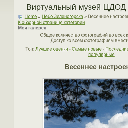
Виртуальный музей ЦДОД 
Home
»
Небо Зеленогорска
» Весеннее настрое
К обзорной странице категории
Моя галерея
Общее количество фотографий во всех к
Доступ ко всем фотографиям вместе
Топ:
Лучшие оценки
-
Самые новые
-
Последни
популярные
Весеннее настрое