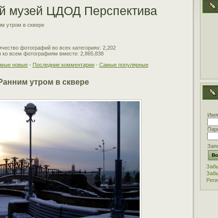
й музей ЦДОД Перспектива
м утром в сквере
чество фотографий во всех категориях: 2,202
 ко всем фотографиям вместе: 2,865,838
мые новые
-
Последние комментарии
-
Самые популярные
Ранним утром в сквере
Имя
Пар
Зап
Забы
Забы
Реги