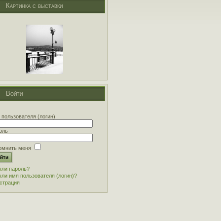
Картинка с выставки
Войти
 пользователя (логин)
оль
омнить меня
ли пароль?
ли имя пользователя (логин)?
страция