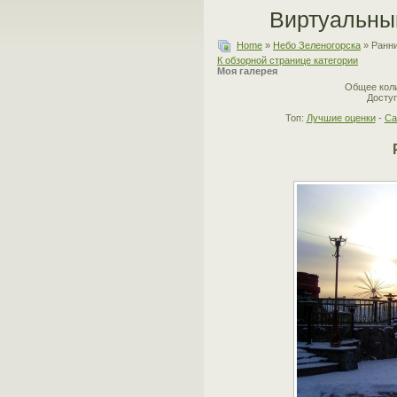
Виртуальны
Home
»
Небо Зеленогорска
» Ранни
К обзорной странице категории
Моя галерея
Общее коли
Доступ
Топ:
Лучшие оценки
-
Са