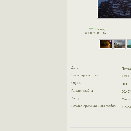
Назад
Фото 40 из 157
Дата
Понед
Число просмотров
1799
Оценка
Нет
Размер файла
90,47 
Автор
Масал
Размер оригинального файла
115,83