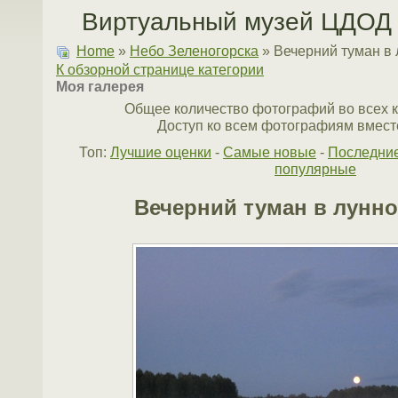
Виртуальный музей ЦДОД 
Home
»
Небо Зеленогорска
» Вечерний туман в
К обзорной странице категории
Моя галерея
Общее количество фотографий во всех к
Доступ ко всем фотографиям вместе
Топ:
Лучшие оценки
-
Самые новые
-
Последни
популярные
Вечерний туман в лунн