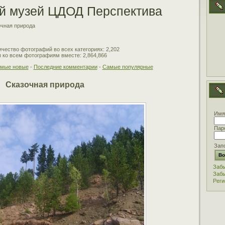
й музей ЦДОД Перспектива
чная природа
чество фотографий во всех категориях: 2,202
 ко всем фотографиям вместе: 2,864,866
мые новые
-
Последние комментарии
-
Самые популярные
Сказочная природа
Имя
Пар
Зап
Забы
Забы
Реги