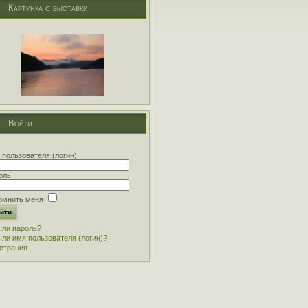
Картинка с выставки
Войти
 пользователя (логин)
оль
омнить меня
ли пароль?
ли имя пользователя (логин)?
страция