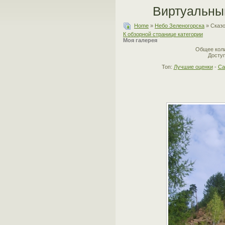
Виртуальны
Home
»
Небо Зеленогорска
» Сказо
К обзорной странице категории
Моя галерея
Общее коли
Доступ
Топ:
Лучшие оценки
-
Са