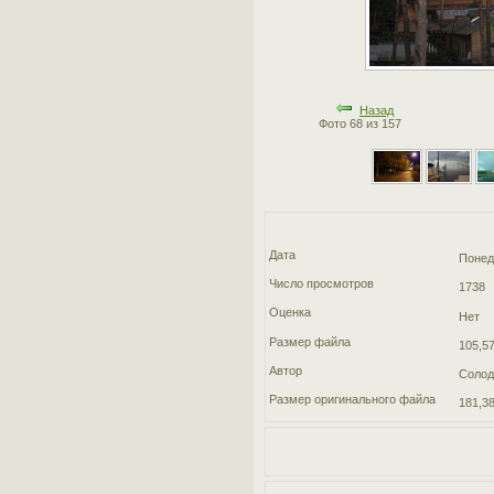
Назад
Фото 68 из 157
Дата
Понед
Число просмотров
1738
Оценка
Нет
Размер файла
105,57
Автор
Солод
Размер оригинального файла
181,38