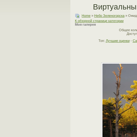
Виртуальны
Home
»
Небо Зеленогорска
» Ожид
К обзорной странице категории
Моя галерея
Общее коли
Доступ
Топ:
Лучшие оценки
-
Са