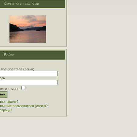
Картинка с выставки
Войти
 пользователя (логин)
оль
омнить меня
ли пароль?
ли имя пользователя (логин)?
страция