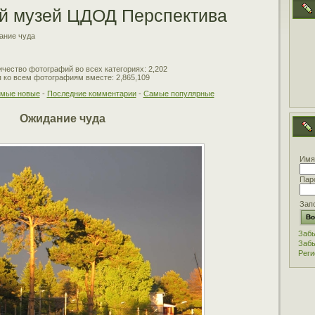
й музей ЦДОД Перспектива
ание чуда
чество фотографий во всех категориях: 2,202
 ко всем фотографиям вместе: 2,865,109
мые новые
-
Последние комментарии
-
Самые популярные
Ожидание чуда
Имя
Пар
Зап
Забы
Забы
Реги