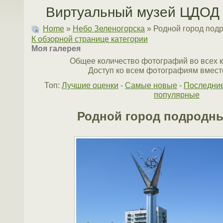
Виртуальный музей ЦДОД 
Home
»
Небо Зеленогорска
» Родной город под
К обзорной странице категории
Моя галерея
Общее количество фотографий во всех к
Доступ ко всем фотографиям вместе
Топ:
Лучшие оценки
-
Самые новые
-
Последни
популярные
Родной город подродн