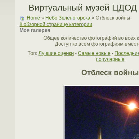
Виртуальный музей ЦДОД 
Home
»
Небо Зеленогорска
» Отблеск войны
К обзорной странице категории
Моя галерея
Общее количество фотографий во всех к
Доступ ко всем фотографиям вместе
Топ:
Лучшие оценки
-
Самые новые
-
Последни
популярные
Отблеск войны