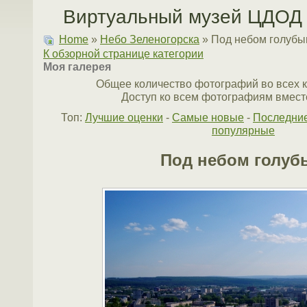
Виртуальный музей ЦДОД 
Home
»
Небо Зеленогорска
» Под небом голуб
К обзорной странице категории
Моя галерея
Общее количество фотографий во всех к
Доступ ко всем фотографиям вместе
Топ:
Лучшие оценки
-
Самые новые
-
Последни
популярные
Под небом голуб