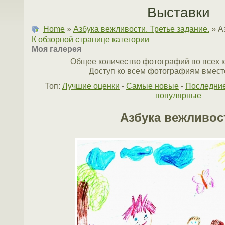
Выставки
Home
»
Азбука вежливости. Третье задание.
» А
К обзорной странице категории
Моя галерея
Общее количество фотографий во всех к
Доступ ко всем фотографиям вместе
Топ:
Лучшие оценки
-
Самые новые
-
Последни
популярные
Азбука вежливос