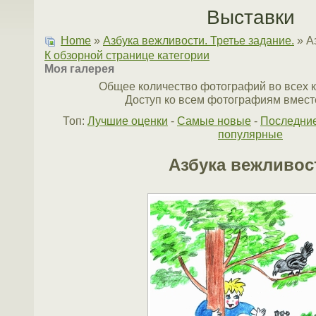
Выставки
Home
»
Азбука вежливости. Третье задание.
» А
К обзорной странице категории
Моя галерея
Общее количество фотографий во всех к
Доступ ко всем фотографиям вместе
Топ:
Лучшие оценки
-
Самые новые
-
Последни
популярные
Азбука вежливос