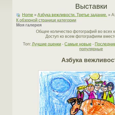
Выставки
Home
»
Азбука вежливости. Третье задание.
» А
К обзорной странице категории
Моя галерея
Общее количество фотографий во всех к
Доступ ко всем фотографиям вместе
Топ:
Лучшие оценки
-
Самые новые
-
Последни
популярные
Азбука вежливос