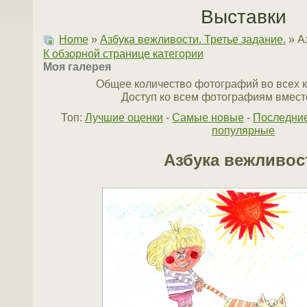
Выставки
Home
»
Азбука вежливости. Третье задание.
» А
К обзорной странице категории
Моя галерея
Общее количество фотографий во всех к
Доступ ко всем фотографиям вместе
Топ:
Лучшие оценки
-
Самые новые
-
Последни
популярные
Азбука вежливос