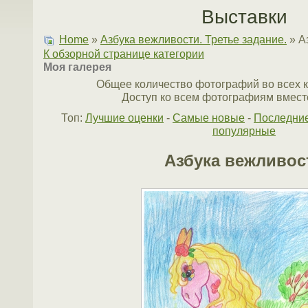
Выставки
Home
»
Азбука вежливости. Третье задание.
» А
К обзорной странице категории
Моя галерея
Общее количество фотографий во всех к
Доступ ко всем фотографиям вместе
Топ:
Лучшие оценки
-
Самые новые
-
Последни
популярные
Азбука вежливос