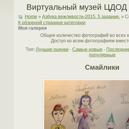
Виртуальный музей ЦДОД 
Home
»
Азбука вежливости-2015. 5 задание.
» С
К обзорной странице категории
Моя галерея
Общее количество фотографий во всех к
Доступ ко всем фотографиям вместе
Топ:
Лучшие оценки
-
Самые новые
-
Последни
популярные
Смайлики