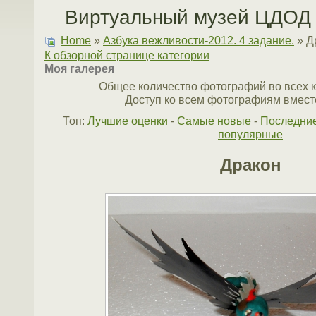
Виртуальный музей ЦДОД 
Home
»
Азбука вежливости-2012. 4 задание.
» Д
К обзорной странице категории
Моя галерея
Общее количество фотографий во всех к
Доступ ко всем фотографиям вместе
Топ:
Лучшие оценки
-
Самые новые
-
Последни
популярные
Дракон