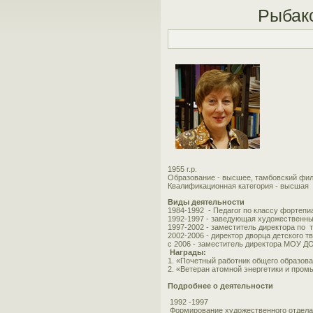
Рыбак
1955 г.р.
Образование - высшее, тамбовский фил
Квалификационная категория - высшая
Виды деятельности
1984-1992 - Педагог по классу фортепи
1992-1997 - заведующая художественн
1997-2002 - заместитель директора по 
2002-2006 - директор дворца детского т
с 2006 - заместитель директора МОУ Д
Награды:
1. «Почетный работник общего образов
2. «Ветеран атомной энергетики и про
Подробнее о деятельности
1992 -1997
Формирование художественного отдела