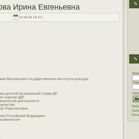
ова Ирина Евгеньевна
10.09.09 16:37 |
Имя
иал Московского государственного института культуры
Пар
Зап
ано детской музыкальной студии ДП
ым отделом ДДТ
творческой деятельности
ворчества
Забы
ОД «Перспектива»
Забы
Реги
ания Российской Федерации»
мышленности»
.