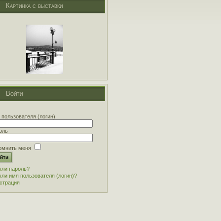
Картинка с выставки
Войти
 пользователя (логин)
оль
омнить меня
ли пароль?
ли имя пользователя (логин)?
страция