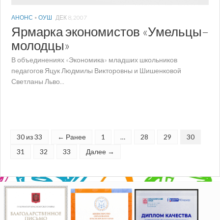
АНОНС
•
ОУШ
ДЕК 8, 2007
Ярмарка экономистов «Умельцы–
молодцы»
В объединениях «Экономика» младших школьников
педагогов Яцук Людмилы Викторовны и Шишенковой
Светланы Льво...
30 из 33
← Ранее
1
…
28
29
30
31
32
33
Далее →