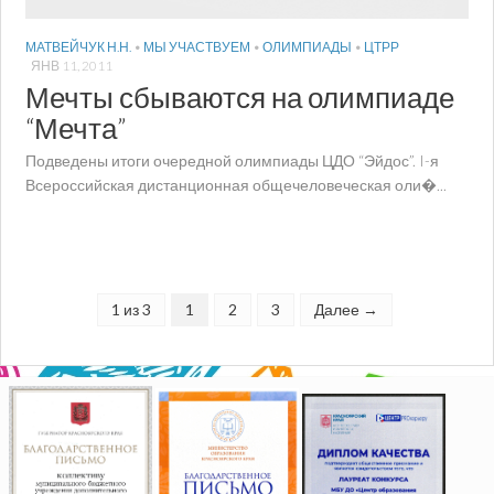
МАТВЕЙЧУК Н.Н.
•
МЫ УЧАСТВУЕМ
•
ОЛИМПИАДЫ
•
ЦТРР
ЯНВ 11, 2011
Мечты сбываются на олимпиаде
“Мечта”
Подведены итоги очередной олимпиады ЦДО “Эйдос”. I-я
Всероссийская дистанционная общечеловеческая оли�...
1 из 3
1
2
3
Далее →