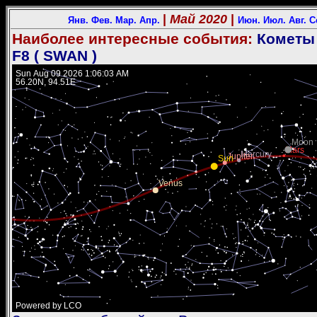
|
Май 2020
|
Янв.
Фев.
Мар.
Апр.
Июн.
Июл.
Авг.
С
Наиболее интересные события:
Кометы 
F8 ( SWAN )