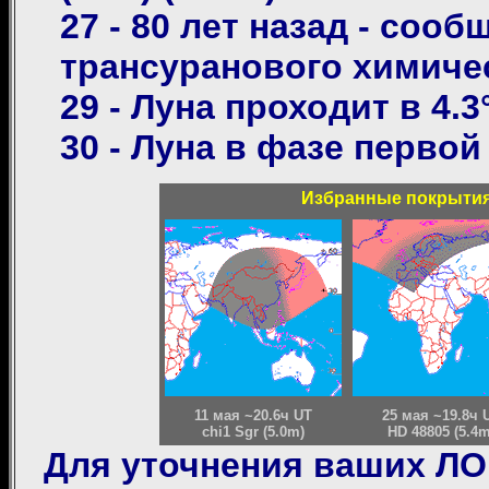
27 - 80 лет назад - соо
трансуранового химиче
29 - Луна проходит в 4.3
30 - Луна в фазе первой
Избранные покрытия 
11 мая ~20.6ч UT
25 мая ~19.8ч 
chi1 Sgr (5.0m)
HD 48805 (5.4m
Для уточнения ваших Л