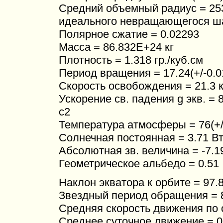
Средний объемный радиус = 253
идеального невращающегося ш
Полярное сжатие = 0.02293
Масса = 86.832E+24 кг
Плотность = 1.318 гр./куб.см
Период вращения = 17.24(+/-0.0
Скорость освобождения = 21.3 к
Ускорение св. падения g экв. = 8.
с2
Температура атмосферы = 76(+/-
Солнечная постоянная = 3.71 В
Абсолютная зв. величина = -7.1
Геометрическое альбедо = 0.51
Наклон экватора к орбите = 97.8
Звездный период обращения = 83
Средняя скорость движения по о
Среднее суточное движение = 0.