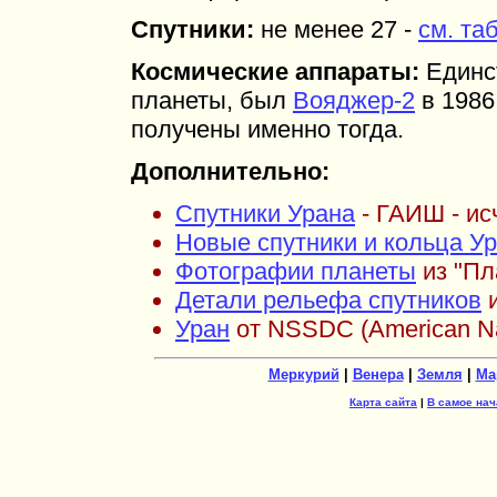
Спутники:
не менее 27 -
см. та
Космические аппараты:
Единс
планеты, был
Вояджер-2
в 1986
получены именно тогда.
Дополнительно:
Спутники Урана
- ГАИШ - ис
Новые спутники и кольца У
Фотографии планеты
из "Пл
Детали рельефа спутников
и
Уран
от NSSDC (American Nat
Меркурий
|
Венера
|
Земля
|
Ма
Карта сайта
|
В самое нач