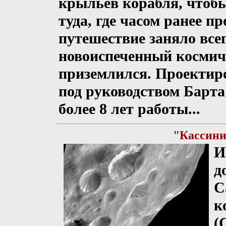
крыльев корабля, чтобы
туда, где часом ранее п
путешествие заняло всег
новоиспеченный космич
приземлился. Проектир
под руководством Барта 
более 8 лет работы...
"Кассини
И
д
С
к
(