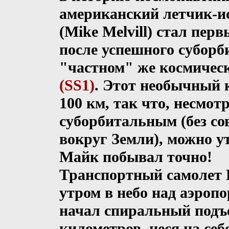
американский летчик-
(Mike Melvill) стал пе
после успешного суборб
"частном" же космичес
(SS1)
. Этот необычный 
100 км, так что, несмот
суборбитальным (без со
вокруг Земли), можно у
Майк побывал точно!
Транспортный самолет 
утром в небо над аэроп
начал спиральный подъе
километров, неся на себ