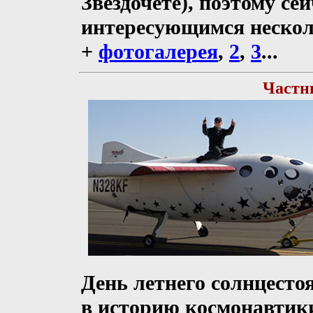
Звездочете), поэтому се
интересующимся нескол
+
фотогалерея
,
2
,
3
...
Частни
День летнего солнцестоя
в историю космонавтики