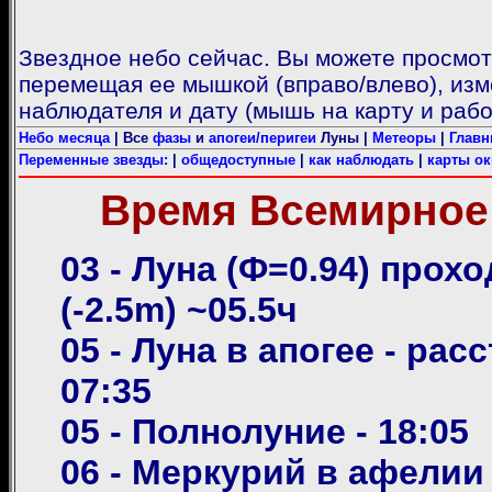
Звездное небо сейчас. Вы можете просмот
перемещая ее мышкой (вправо/влево), из
наблюдателя и дату (мышь на карту и рабо
Небо месяца
| Все
фазы
и
апогеи/перигеи
Луны |
Метеоры
|
Главн
Переменные звезды:
|
общедоступные
|
как наблюдать
|
карты ок
Время Всемирное (
03 - Луна (Ф=0.94) прохо
(-2.5m) ~05.5ч
05 - Луна в апогее - рас
07:35
05 - Полнолуние - 18:05
06 - Меркурий в афелии