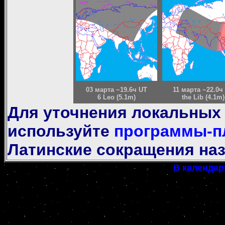
03 марта ~19.6ч UT
11 марта ~22.0ч
6 Leo (5.1m)
the Lib (4.1m)
Для уточнения локальных
используйте
программы-п
Латинские сокращения наз
В календар